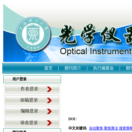
首页
|
期刊简介
|
执行编委会
|
期
用户登录
DOI：
中文关键词
:
自动聚焦,聚焦算法,搜索策