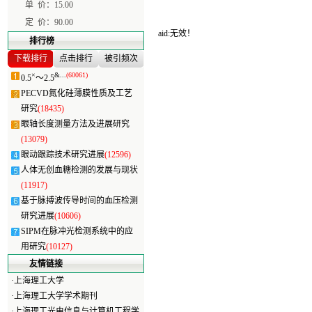
单 价：
15.00
定 价：
90.00
aid:无效！
排行榜
下载排行
点击排行
被引频次
×
&...
(60061)
0.5
～2.5
PECVD氮化硅薄膜性质及工艺
研究
(18435)
眼轴长度测量方法及进展研究
(13079)
眼动跟踪技术研究进展
(12596)
人体无创血糖检测的发展与现状
(11917)
基于脉搏波传导时间的血压检测
研究进展
(10606)
SIPM在脉冲光检测系统中的应
用研究
(10127)
友情链接
·
上海理工大学
·
上海理工大学学术期刊
·
上海理工光电信息与计算机工程学