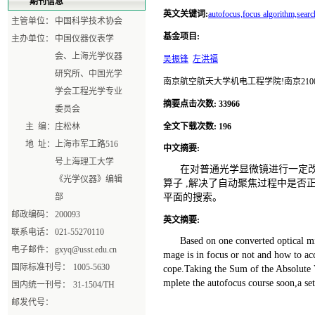
期刊信息
英文关键词
:
autofocus,focus algorithm,search
主管单位：
中国科学技术协会
基金项目
:
主办单位：
中国仪器仪表学
会、上海光学仪器
吴振锋
左洪福
研究所、中国光学
南京航空航天大学机电工程学院!南京2100
学会工程光学专业
摘要点击次数
:
33966
委员会
主 编：
庄松林
全文下载次数
:
196
地 址：
上海市军工路516
中文摘要
:
号上海理工大学
在对普通光学显微镜进行一定改
《光学仪器》编辑
算子 ,解决了自动聚焦过程中是否
部
平面的搜索。
邮政编码：
200093
英文摘要
:
联系电话：
021-55270110
Based on one converted optical m
电子邮件：
gxyq@usst.edu.cn
mage is in focus or not and how to acc
国际标准刊号：
1005-5630
cope.Taking the Sum of the Absolute 
mplete the autofocus course soon,a set
国内统一刊号：
31-1504/TH
邮发代号：