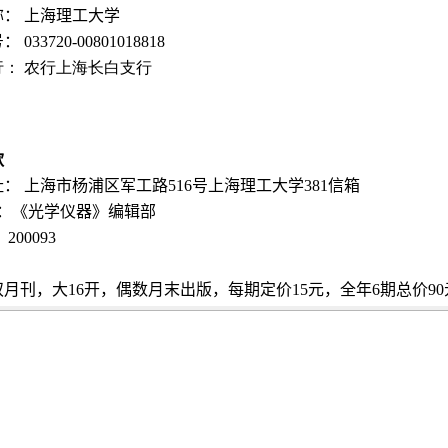
： 上海理工大学
号：
033720-00801018818
行： 农行上海长白支行
款
址： 上海市杨浦区军工路
516
号上海理工大学381信箱
人：《光学仪器》编辑部
：
200093
双月刊，大
16
开，偶数月末出版，每期定价
15
元，全年
6
期总价
90