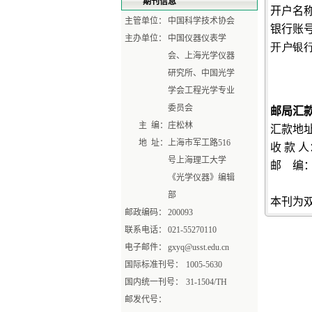
期刊信息
开户名称
主管单位：
中国科学技术协会
银行账
主办单位：
中国仪器仪表学
开户银
会、上海光学仪器
研究所、中国光学
学会工程光学专业
委员会
邮局汇
主 编：
庄松林
汇款地
地 址：
上海市军工路516
收 款 
号上海理工大学
邮
编
《光学仪器》编辑
部
本刊为
邮政编码：
200093
联系电话：
021-55270110
电子邮件：
gxyq@usst.edu.cn
国际标准刊号：
1005-5630
国内统一刊号：
31-1504/TH
邮发代号：