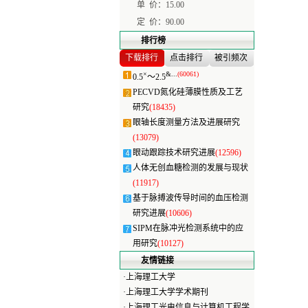
单 价：
15.00
定 价：
90.00
排行榜
下载排行
点击排行
被引频次
×
&...
(60061)
0.5
～2.5
PECVD氮化硅薄膜性质及工艺
研究
(18435)
眼轴长度测量方法及进展研究
(13079)
眼动跟踪技术研究进展
(12596)
人体无创血糖检测的发展与现状
(11917)
基于脉搏波传导时间的血压检测
研究进展
(10606)
SIPM在脉冲光检测系统中的应
用研究
(10127)
友情链接
·
上海理工大学
·
上海理工大学学术期刊
·
上海理工光电信息与计算机工程学