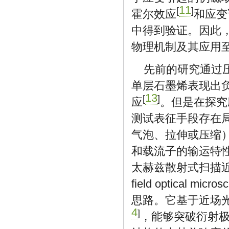
11
[
]
霍尔效应
和应变
中得到验证。因此
物理机制及其应用
先前的研究通过
单层石墨烯表现出
13
[
]
应
。但是在探究
测试表征手段存在
气泡、拉伸或压缩
和载流子的输运特
太赫兹散射式扫描近场光学显微
field optical
思路。它基于近场
4
]
，能够突破衍射