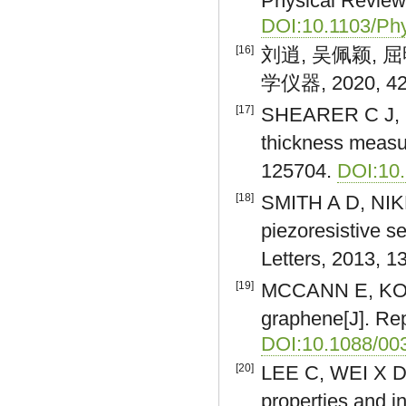
Physical Review 
DOI:10.1103/Ph
[16]
刘逍, 吴佩颖, 
学仪器, 2020, 42(
[17]
SHEARER C J, S
thickness measu
125704.
DOI:10
[18]
SMITH A D, NIKL
piezoresistive 
Letters, 2013, 1
[19]
MCCANN E, KOSHI
graphene[J]. Rep
DOI:10.1088/00
[20]
LEE C, WEI X D,
properties and i