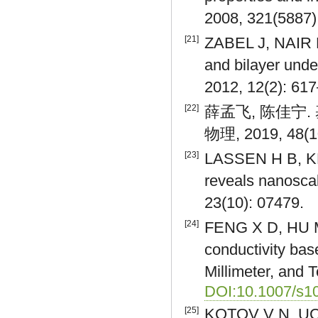
2008, 321(5887)
[21]
ZABEL J, NAIR R
and bilayer under
2012, 12(2): 61
[22]
薛孟飞, 陈佳宁
物理, 2019, 48(1
[23]
LASSEN H B, KE
reveals nanoscal
23(10): 07479.
[24]
FENG X D, HU M,
conductivity bas
Millimeter, and 
DOI:10.1007/s1
[25]
KOTOV V N, UCH