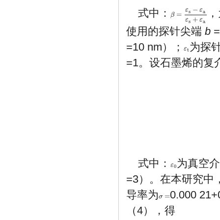
−
式中：
，
ε
ε
s
a
=
β
β
=
ε
s
−
ε
a
ε
s
+
ε
a
+
ε
ε
s
a
使用的探针尖端
b
=
=10 nm）；
为探
ε
ε
t
t
=1。设石墨烯的复
式中：
为真空介电
ε
ε
0
0
=3）。在本研究中，
导率为
0.000 21+
=
σ
σ
=
（4），得