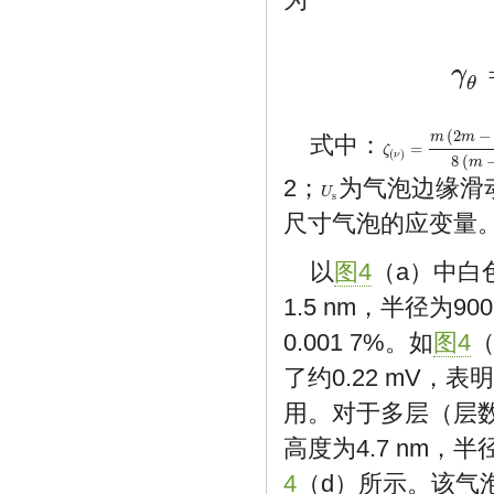
γ
γ
θ
=
ζ
(
ν
θ
(
2
−
m
m
式中：
=
ζ
ζ
(
ν
)
=
m
(
2
m
−
1
−
ν
)
8
(
(
)
ν
8
(
m
2；
为气泡边缘滑
U
U
s
s
尺寸气泡的应变量
以
图4
（a）中白
1.5 nm，半径为
0.001 7%。如
图4
了约0.22 mV
用。对于多层（层
高度为4.7 nm，半
4
（d）所示。该气泡