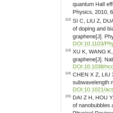
quantum Hall eff
Physics, 2010, 6
[12]
SI C, LIU Z, DUAN
of doping and bia
graphene[J]. Phy
DOI:10.1103/Ph
[13]
XU K, WANG K, Z
graphene[J]. Na
DOI:10.1038/n
[14]
CHEN X Z, LIU X
subwavelength me
DOI:10.1021/ac
[15]
DAI Z H, HOU Y,
of nanobubbles a