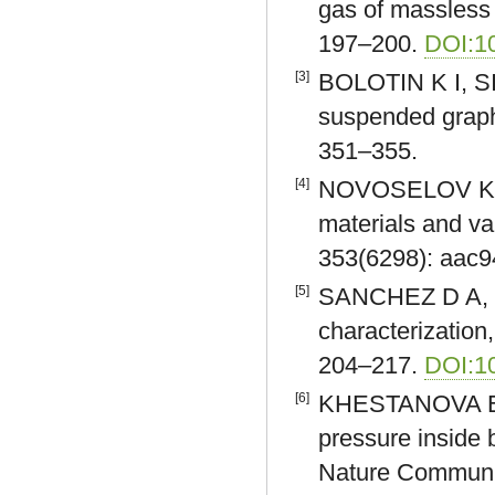
gas of massless 
197–200.
DOI:1
[3]
BOLOTIN K I, SIK
suspended graph
351–355.
[4]
NOVOSELOV K S
materials and va
353(6298): aac
[5]
SANCHEZ D A, DA
characterization,
204–217.
DOI:10
[6]
KHESTANOVA E, 
pressure inside 
Nature Communic