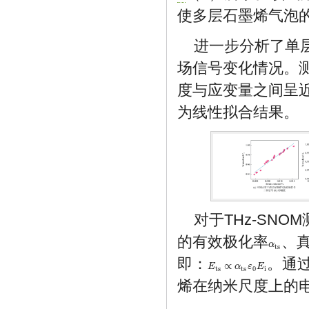
使多层石墨烯气泡
进一步分析了单
场信号变化情况。
度与应变量之间呈
为线性拟合结果。
对于THz-SN
的有效极化率
、
α
α
ts
ts
即：
。通过
∝
E
E
ts
∝
α
ts
α
ε
0
E
ε
i
E
ts
ts
0
i
烯在纳米尺度上的