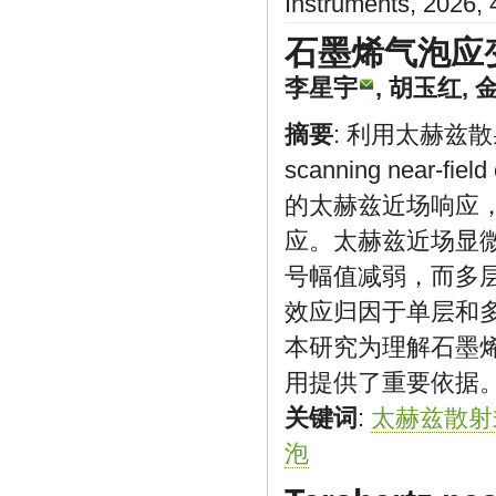
Instruments, 2026,
石墨烯气泡应
李星宇
,
胡玉红
,
摘要
: 利用太赫兹散射式
scanning near-f
的太赫兹近场响应
应。太赫兹近场显
号幅值减弱，而多
效应归因于单层和
本研究为理解石墨
用提供了重要依据
关键词
:
太赫兹散射
泡