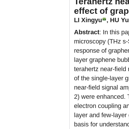
Terahertz nea
effect of gra
LI Xingyu
,
HU Yu
Abstract
: In this p
microscopy (THz s-S
response of graphene
layer graphene bubb
terahertz near-field
of the single-layer
near-field signal am
2) were enhanced. Thi
electron coupling an
layer and few-layer
basis for understand