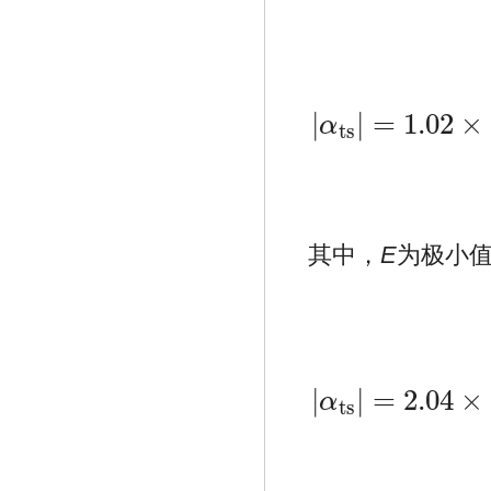
|
|
=
1.02
×
α
t
s
|
α
t
s
|
=
1.02
×
10
−
5
[
2
(
ε
∞
−
σ
″
ω
ε
0
)
其中，
E
为极小值
|
|
=
2.04
×
α
t
s
|
α
t
s
|
=
2.04
×
10
−
5
[
(
ε
∞
−
σ
″
ω
ε
0
)
2