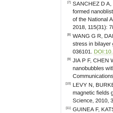
[7]
SANCHEZ D A, D
formed nanoblist
of the National 
2018, 115(31): 
[8]
WANG G R, DAI Z
stress in bilaye
036101.
DOI:10.
[9]
JIA P F, CHEN W
nanobubbles with
Communications,
[10]
LEVY N, BURKE 
magnetic fields 
Science, 2010, 
[11]
GUINEA F, KATS