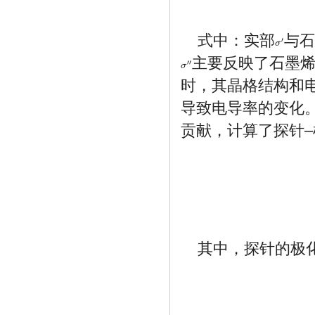
式中：实部
与
′
σ
σ
′
主要反映了石墨
′′
σ
σ
″
时，其晶格结构和
导致电导率的变化
贡献，计算了探针
其中，探针的极