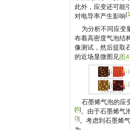
此外，应变还可能
[
对电导率产生影响
为分析不同应变
布着高密度气泡结构
像测试，然后提取
的近场显微图见
图4
石墨烯气泡的应
6
[
]
。由于石墨烯气
0
]
。考虑到石墨烯
为