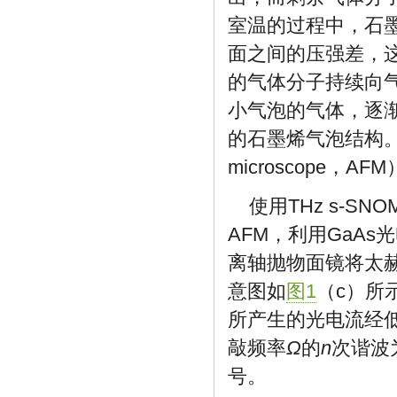
室温的过程中，石
面之间的压强差，
的气体分子持续向
小气泡的气体，逐渐
的石墨烯气泡结构
microscope
使用THz s-
AFM，利用GaAs
离轴抛物面镜将太
意图如
图1
（c）所
所产生的光电流经
敲频率
Ω
的
n
次谐波
号。