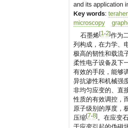
and its application 
Key words
:
teraher
microscopy
graph
1
2
[
-
]
石墨烯
作为
列构成，在力学、
极高的韧性和载流
柔性电子设备及下
有效的手段，能够
异抗渗性和机械强
非均匀应变的、直
性质的有效调控，
原子级别的厚度，
7
8
[
-
]
压缩
。在应变
于应变引起的伪磁